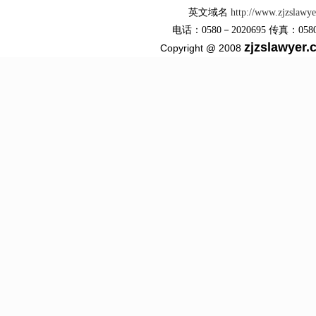
英文域名
http://www.zjzslawy
电话：0580－2020695 传真：0580－2
zjzslawyer
Copyright @ 2008