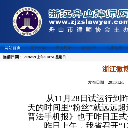
网站首页
关于协会
律协规章
通知公告
动态新闻
当前日期
：
2026/8/9 上午8:28:51 星期日
浙江微
发布日期：2011/12/
从
11
月
28
日
试运行到
天的时间里“粉丝”就远远超
普法手机报》也于昨日正式
昨日上午，我省召开“
1