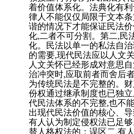
着价值体系化。法典化有利
律人不能仅仅局限于文本条
谐的情况下才能保证民法价
化
,
二者不可分割。第二
,
民
化。民法以单一的私法自治
的需要
,
现代民法应以人文
人文关怀已经形成对意思自
治冲突时
,
应取前者而舍后
为传统民法是不完整的。财
份权通过继承制度也已独立
代民法体系的不完整
,
也不
出现代民法价值的核心、导
有人认为制定侵权法已足够
替人格权法的；误区二
,
有