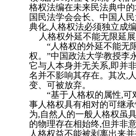
格权法编在未来民法典中的
国民法学会会长、中国人民
典化
,
人格权法必须独立成
人格权外延不能无限延展
“人格权的外延不能无
权。”中国政法大学教授李
它与人本身并无关系
,
即并
名并不影响其存在。其次
,
变、可被放弃。
“基于人格权的属性
,
可
事人格权具有相对的可继承
为
,
自然人的一般人格权虽
的物理存在相始终
,
但并非
人格权益不能被剥离出来并