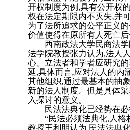
开权制度为例
,
具有公开权
权在法定期限内不灭失
,
并
为了法所追求的公平正义的
价值使得在原所有人死亡后
西南政法大学民商法学院
法学院教授张力认为
,
法人
心。立法者和学者应研究的
延
,
具体而言
,
应对法人的内
其他组织
,
通过最基本的抽
新的法人制度。但是具体采
入探讨的意义。
民法法典化已经势在必
“民法必须法典化
,
人格
教授王利明认为
,
民法法典